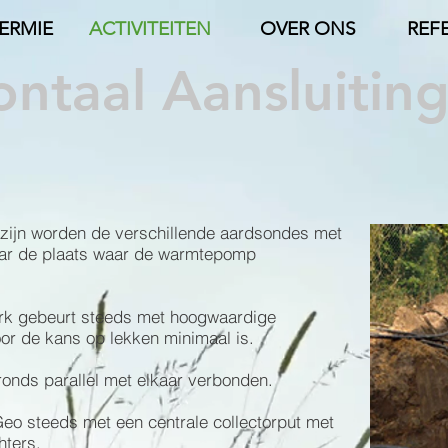
ERMIE
ACTIVITEITEN
OVER ONS
REF
ontaal Aansluitin
 zijn worden de verschillende aardsondes met
aar de plaats waar de warmtepomp
erk gebeurt steeds met hoogwaardige
or de kans op lekken minimaal is.
onds parallel met elkaar verbonden.
eo steeds met een centrale collectorput met
hters.