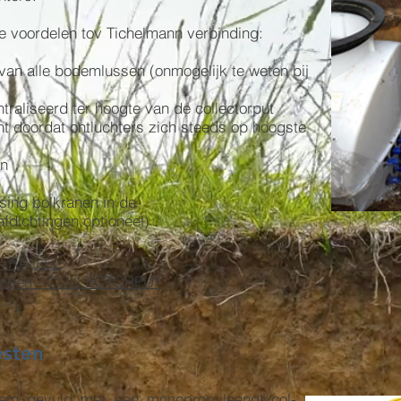
de voordelen tov Tichelmann verbinding:
an alle bodemlussen (onmogelijk te weten bij
ntraliseerd ter hoogte van de collectorput
t doordat ontluchters zich steeds op hoogste
en
sing bolkranen in de
fdichtingen optioneel) .
 PARALLEL
oringen - COLLECTORPUT
testen
eem gevuld met een monopropyleenglycol-