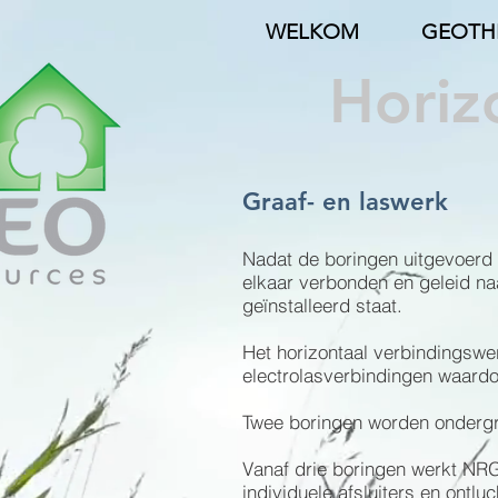
WELKOM
GEOTH
Horiz
Graaf- en laswerk
Nadat de boringen uitgevoerd
elkaar verbonden en geleid n
geïnstalleerd staat.
Het horizontaal verbindingsw
electrolasverbindingen waardo
Twee boringen worden ondergr
Vanaf drie boringen werkt NRG
individuele afsluiters en ontluc