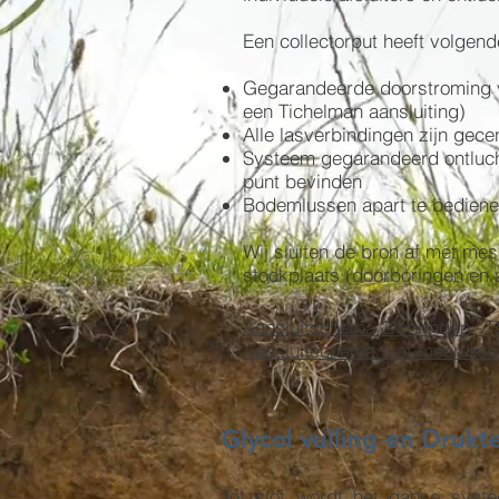
Een collectorput heeft volgen
Gegarandeerde doorstroming v
een Tichelman aansluiting)
Alle lasverbindingen zijn gece
Systeem gegarandeerd ontluch
punt bevinden
Bodemlussen apart te bedien
Wij sluiten de bron af met mes
stookplaats (doorboringen en a
Aansluitschema 2 boringen -
Aansluitschema 3 of meer b
Glycol vulling en Druk
Tot slot wordt het ganse syst